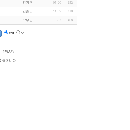
전기영
05-20
252
김춘강
11-07
318
박수민
10-07
468
and
or
259-56)
 금합니다.