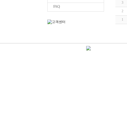
3
FAQ
2
1