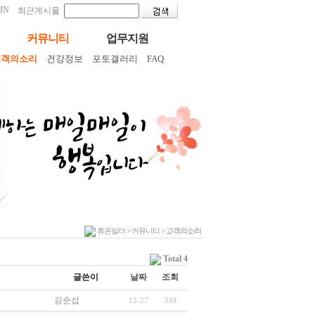
IN
최근게시물
커뮤니티
업무지원
고객의소리
건강정보
포토갤러리
FAQ
휴온빌더
>
커뮤니티
> 고객의소리
Total 4
글쓴이
날짜
조회
김순섭
12-27
330