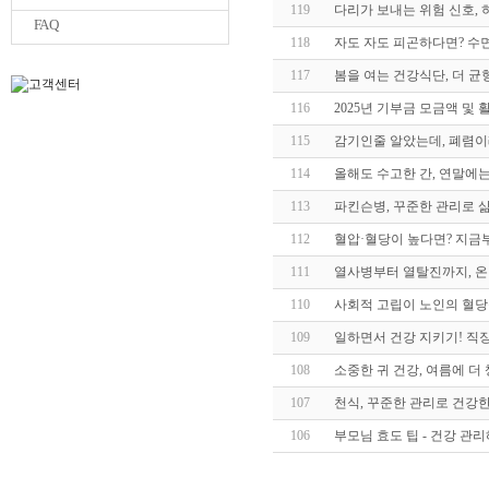
119
다리가 보내는 위험 신호,
FAQ
118
자도 자도 피곤하다면? 수
117
봄을 여는 건강식단, 더 균
116
2025년 기부금 모금액 및
115
감기인줄 알았는데, 폐렴이
114
올해도 수고한 간, 연말에는
113
파킨슨병, 꾸준한 관리로 
112
혈압·혈당이 높다면? 지금
111
열사병부터 열탈진까지, 온
110
사회적 고립이 노인의 혈당
109
일하면서 건강 지키기! 직
108
소중한 귀 건강, 여름에 더
107
천식, 꾸준한 관리로 건강한
106
부모님 효도 팁 - 건강 관