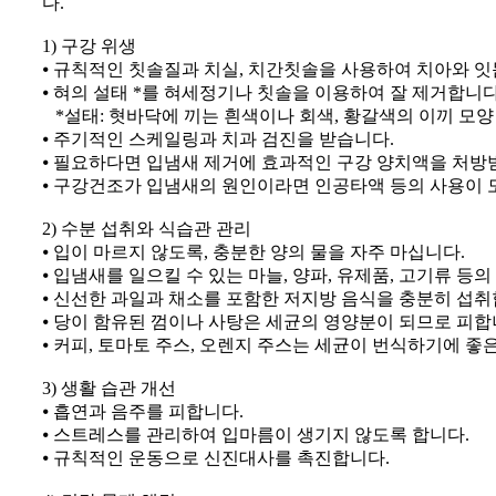
다.
1) 구강 위생
⦁ 규칙적인 칫솔질과 치실, 치간칫솔을 사용하여 치아와 
⦁ 혀의 설태 *를 혀세정기나 칫솔을 이용하여 잘 제거합니다
*설태: 혓바닥에 끼는 흰색이나 회색, 황갈색의 이끼 모양
⦁ 주기적인 스케일링과 치과 검진을 받습니다.
⦁ 필요하다면 입냄새 제거에 효과적인 구강 양치액을 처방
⦁ 구강건조가 입냄새의 원인이라면 인공타액 등의 사용이 도
2) 수분 섭취와 식습관 관리
⦁ 입이 마르지 않도록, 충분한 양의 물을 자주 마십니다.
⦁ 입냄새를 일으킬 수 있는 마늘, 양파, 유제품, 고기류 등
⦁ 신선한 과일과 채소를 포함한 저지방 음식을 충분히 섭취
⦁ 당이 함유된 껌이나 사탕은 세균의 영양분이 되므로 피합
⦁ 커피, 토마토 주스, 오렌지 주스는 세균이 번식하기에 
3) 생활 습관 개선
⦁ 흡연과 음주를 피합니다.
⦁ 스트레스를 관리하여 입마름이 생기지 않도록 합니다.
⦁ 규칙적인 운동으로 신진대사를 촉진합니다.