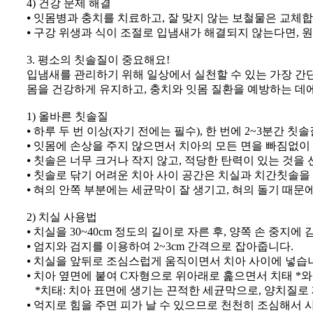
4) 건강 문제 해결
⦁ 잇몸병과 충치를 치료하고, 잘 맞지 않는 보철물은 교체합
⦁ 구강 위생과 식이 조절로 입냄새가 해결되지 않는다면, 
3. 평소의 칫솔질이 중요해요!
입냄새를 관리하기 위해 일상에서 실천할 수 있는 가장 간
몸을 건강하게 유지하고, 충치와 잇몸 질환을 예방하는 데
1) 올바른 칫솔질
⦁ 하루 두 번 이상(자기 전에는 필수), 한 번에 2~3분간 칫
⦁ 잇몸에 손상을 주지 않으면서 치아의 모든 면을 빠짐없이
⦁ 칫솔은 너무 크거나 작지 않고, 적당한 탄력이 있는 것을
⦁ 칫솔로 닦기 어려운 치아 사이 공간은 치실과 치간칫솔을
⦁ 혀의 안쪽 부분에는 세균막이 잘 생기고, 혀의 돌기 때
2) 치실 사용법
⦁ 치실을 30~40cm 정도의 길이로 자른 후, 양쪽 손 중지에
⦁ 엄지와 검지를 이용하여 2~3cm 간격으로 잡아줍니다.
⦁ 치실을 앞뒤로 조심스럽게 움직이면서 치아 사이에 넣습
⦁ 치아 옆면에 붙여 C자형으로 위아래로 훑으면서 치태 *
*치태: 치아 표면에 생기는 끈적한 세균막으로, 양치질로
⦁ 억지로 힘을 주면 피가 날 수 있으므로 천천히 조심해서 